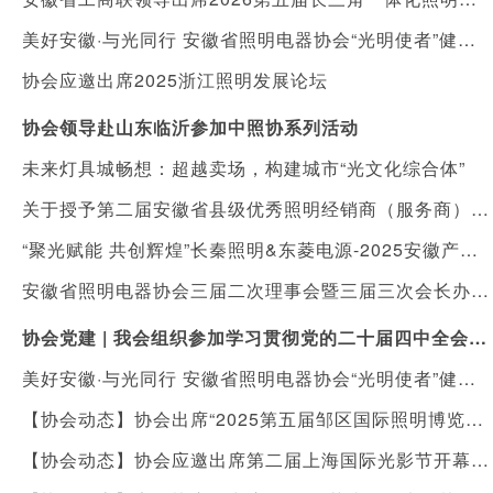
美好安徽·与光同行 安徽省照明电器协会“光明使者”健康照明进社区公益活动
协会应邀出席2025浙江照明发展论坛
协会领导赴山东临沂参加中照协系列活动
未来灯具城畅想：超越卖场，构建城市“光文化综合体”
关于授予第二届安徽省县级优秀照明经销商（服务商）“健康照明守护人”称号暨落实表彰及扶持措施的通知
“聚光赋能 共创辉煌”长秦照明&东菱电源-2025安徽产品发布会在合肥举行
安徽省照明电器协会三届二次理事会暨三届三次会长办公会顺利召开
协会党建 | 我会组织参加学习贯彻党的二十届四中全会精神宣讲报告会
美好安徽·与光同行 安徽省照明电器协会“光明使者”健康照明进校园，向利辛县城北镇陈营村小学捐赠价值十万元护眼灯具
【协会动态】协会出席“2025第五届邹区国际照明博览会”开幕式
【协会动态】协会应邀出席第二届上海国际光影节开幕式及光影艺术国际研讨会