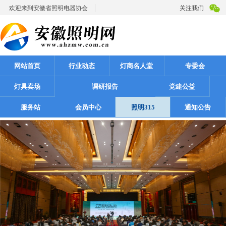
欢迎来到安徽省照明电器协会
关注我们
网站首页
行业动态
灯商名人堂
专委会
灯具卖场
调研报告
党建公益
服务站
会员中心
照明315
通知公告