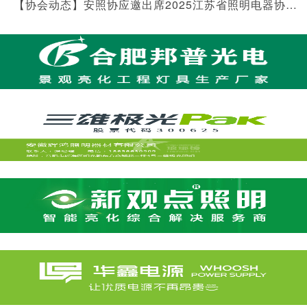
【协会动态】安照协应邀出席2025江苏省照明电器协会年会