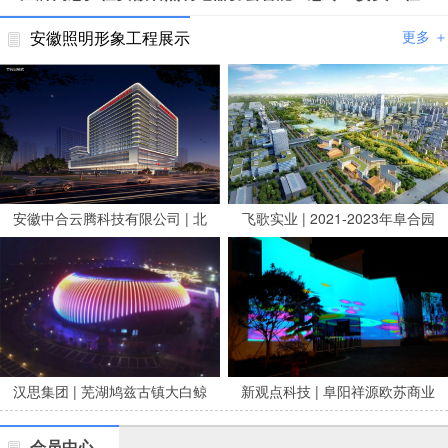
安徽照明形象工程展示
更多 ＋
安徽中合云腾科技有限公司 | 北
飞歌实业 | 2021-2023年阜合园
京安贞医院安徽医院亮化项目
区市政养修服务项目
汉思集团 | 芜湖鸠兹古镇大白鲸
新观点科技 | 阜阳祥源欧苏商业
剧场泛光
广场夜景亮化
会员中心