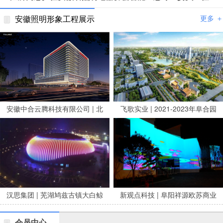
安徽照明形象工程展示
更多 ＋
安徽中合云腾科技有限公司 | 北
飞歌实业 | 2021-2023年阜合园
京安贞医院安徽医院亮化项目
区市政养修服务项目
汉思集团 | 芜湖鸠兹古镇大白鲸
新观点科技 | 阜阳祥源欧苏商业
剧场泛光
广场夜景亮化
会员中心