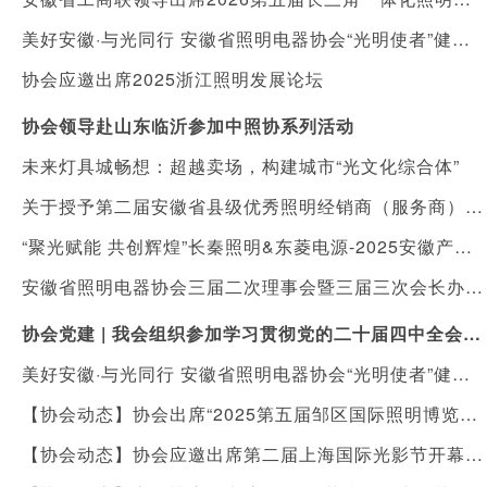
美好安徽·与光同行 安徽省照明电器协会“光明使者”健康照明进社区公益活动
协会应邀出席2025浙江照明发展论坛
协会领导赴山东临沂参加中照协系列活动
未来灯具城畅想：超越卖场，构建城市“光文化综合体”
关于授予第二届安徽省县级优秀照明经销商（服务商）“健康照明守护人”称号暨落实表彰及扶持措施的通知
“聚光赋能 共创辉煌”长秦照明&东菱电源-2025安徽产品发布会在合肥举行
安徽省照明电器协会三届二次理事会暨三届三次会长办公会顺利召开
协会党建 | 我会组织参加学习贯彻党的二十届四中全会精神宣讲报告会
美好安徽·与光同行 安徽省照明电器协会“光明使者”健康照明进校园，向利辛县城北镇陈营村小学捐赠价值十万元护眼灯具
【协会动态】协会出席“2025第五届邹区国际照明博览会”开幕式
【协会动态】协会应邀出席第二届上海国际光影节开幕式及光影艺术国际研讨会