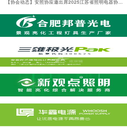
【协会动态】安照协应邀出席2025江苏省照明电器协会年会