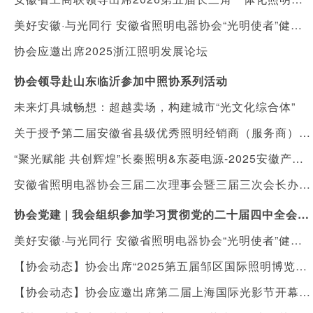
美好安徽·与光同行 安徽省照明电器协会“光明使者”健康照明进社区公益活动
协会应邀出席2025浙江照明发展论坛
协会领导赴山东临沂参加中照协系列活动
未来灯具城畅想：超越卖场，构建城市“光文化综合体”
关于授予第二届安徽省县级优秀照明经销商（服务商）“健康照明守护人”称号暨落实表彰及扶持措施的通知
“聚光赋能 共创辉煌”长秦照明&东菱电源-2025安徽产品发布会在合肥举行
安徽省照明电器协会三届二次理事会暨三届三次会长办公会顺利召开
协会党建 | 我会组织参加学习贯彻党的二十届四中全会精神宣讲报告会
美好安徽·与光同行 安徽省照明电器协会“光明使者”健康照明进校园，向利辛县城北镇陈营村小学捐赠价值十万元护眼灯具
【协会动态】协会出席“2025第五届邹区国际照明博览会”开幕式
【协会动态】协会应邀出席第二届上海国际光影节开幕式及光影艺术国际研讨会