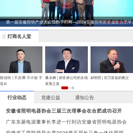
第一届安徽照明产业大会暨数字灯网—2024安徽照明展览会在合肥举
灯商名人堂
陈佳特 | 不折腾 不计较 不
桑永树 | 谈世林公司的永续
郝明照 | 百万富翁的教父
盲从
发展之道
行业动态
党建公益
通知公告
安徽省照明电器协会三届三次理事会在合肥成功召开
广东东菱电源董事长李进一行到访安徽省照明电器协会
安徽省工商联领导出席2026第五届长三角一体化照明产业生态发展大会