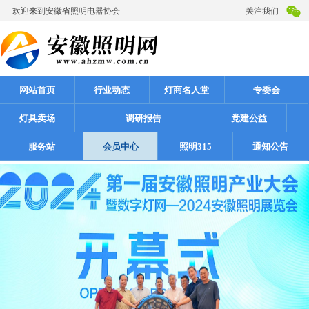
欢迎来到安徽省照明电器协会
关注我们
网站首页
行业动态
灯商名人堂
专委会
灯具卖场
调研报告
党建公益
服务站
会员中心
照明315
通知公告