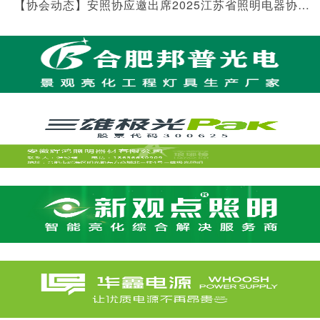
【协会动态】安照协应邀出席2025江苏省照明电器协会年会