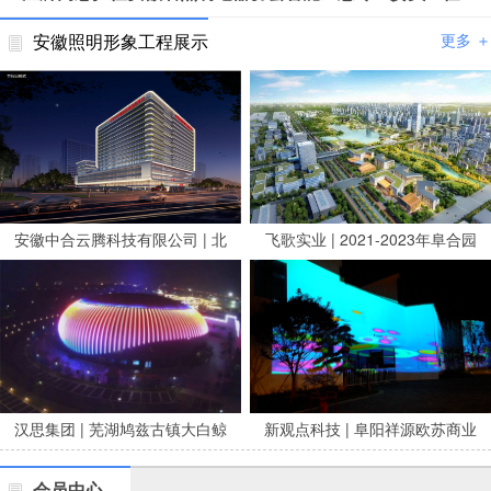
安徽照明形象工程展示
更多 ＋
安徽中合云腾科技有限公司 | 北
飞歌实业 | 2021-2023年阜合园
京安贞医院安徽医院亮化项目
区市政养修服务项目
汉思集团 | 芜湖鸠兹古镇大白鲸
新观点科技 | 阜阳祥源欧苏商业
剧场泛光
广场夜景亮化
会员中心