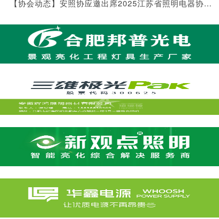
【协会动态】安照协应邀出席2025江苏省照明电器协会年会