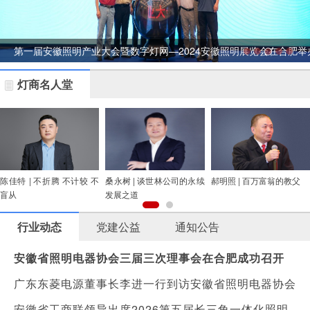
第一届安徽照明产业大会暨数字灯网—2024安徽照明展览会在合肥举
灯商名人堂
陈佳特 | 不折腾 不计较 不
桑永树 | 谈世林公司的永续
郝明照 | 百万富翁的教父
盲从
发展之道
行业动态
党建公益
通知公告
安徽省照明电器协会三届三次理事会在合肥成功召开
广东东菱电源董事长李进一行到访安徽省照明电器协会
安徽省工商联领导出席2026第五届长三角一体化照明产业生态发展大会