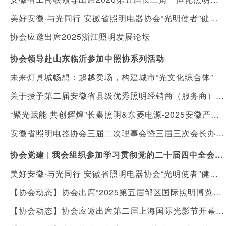
美好安徽·与光同行 安徽省照明电器协会“光明使者”健康照明进社区公益活动
协会应邀出席2025浙江照明发展论坛
协会领导赴山东临沂参加中照协系列活动
未来灯具城畅想：超越卖场，构建城市“光文化综合体”
关于授予第二届安徽省县级优秀照明经销商（服务商）“健康照明守护人”称号暨落实表彰及扶持措施的通知
“聚光赋能 共创辉煌”长秦照明&东菱电源-2025安徽产品发布会在合肥举行
安徽省照明电器协会三届二次理事会暨三届三次会长办公会顺利召开
协会党建 | 我会组织参加学习贯彻党的二十届四中全会精神宣讲报告会
美好安徽·与光同行 安徽省照明电器协会“光明使者”健康照明进校园，向利辛县城北镇陈营村小学捐赠价值十万元护眼灯具
【协会动态】协会出席“2025第五届邹区国际照明博览会”开幕式
【协会动态】协会应邀出席第二届上海国际光影节开幕式及光影艺术国际研讨会