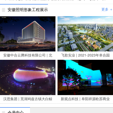
安徽照明形象工程展示
更多 ＋
安徽中合云腾科技有限公司 | 北
飞歌实业 | 2021-2023年阜合园
京安贞医院安徽医院亮化项目
区市政养修服务项目
汉思集团 | 芜湖鸠兹古镇大白鲸
新观点科技 | 阜阳祥源欧苏商业
剧场泛光
广场夜景亮化
会员中心