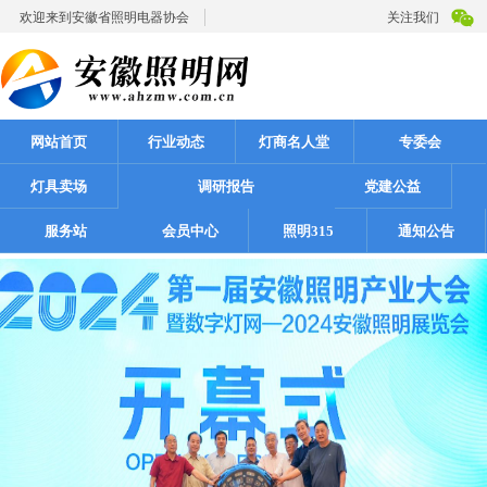
欢迎来到安徽省照明电器协会
关注我们
网站首页
行业动态
灯商名人堂
专委会
灯具卖场
调研报告
党建公益
服务站
会员中心
照明315
通知公告