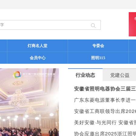
灯商名人堂
专委会
会员中心
照明315
行业动态
党建公益
安徽省照明电器协会三届三
广东东菱电源董事长李进一
安徽省工商联领导出席20
美好安徽·与光同行 安徽
协会应邀出席2025浙江照