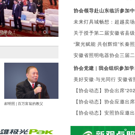
协会领导赴山东临沂参加中
未来灯具城畅想：超越卖场
成功举办！
安徽省照明电器协会第三次会员大会
关于授予第二届安徽省县级
“聚光赋能 共创辉煌”长秦
暨落实表彰及扶持措施的通
安徽省照明电器协会三届二
协会党建 | 我会组织参
美好安徽·与光同行 安徽
【协会动态】协会出席“20
县城北镇陈营村小学捐赠价
【协会动态】协会应邀出席
郝明照 | 百万富翁的教父
李厚宏：扎根金寨 服务全球
许平生 |
【协会动态】安照协应邀出
会