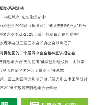
照协系列活动
，构建城市“光文化综合体”
在合肥顺利召开
优秀照明经销商（服务商）“健康照明守护人”称号
照明&东菱电源-2025安徽产品发布会在合肥举行
知
次理事会暨三届三次会长办公会顺利召开
加学习贯彻党的二十届四中全会精神宣讲报告会
省照明电器协会“光明使者”健康照明进校园，向利辛
25第五届邹区国际照明博览会”开幕式
值十万元护眼灯具
第二届上海国际光影节开幕式及光影艺术国际研讨
 灯具，我的幸福事业
王彬| 安徽商业照明百科全书
陈佳特 | 不折腾 不计较 
席2025江苏省照明电器协会年会