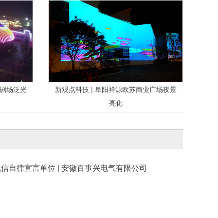
鲸剧场泛光
新观点科技 | 阜阳祥源欧苏商业广场夜景
亮化
诚信自律宣言单位 | 安徽百事兴电气有限公司