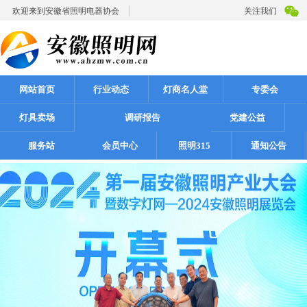
欢迎来到安徽省照明电器协会
关注我们
网站首页
行业动态
灯商名人堂
专委会
灯具卖场
调研报告
党建公益
服务站
会员中心
照明315
通知公告