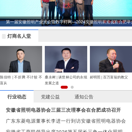
第一届安徽照明产业大会暨数字灯网—2024安徽照明展览会在合肥举
灯商名人堂
陈佳特 | 不折腾 不计较 不
桑永树 | 谈世林公司的永续
郝明照 | 百万富翁的教父
盲从
发展之道
行业动态
党建公益
通知公告
安徽省照明电器协会三届三次理事会在合肥成功召开
广东东菱电源董事长李进一行到访安徽省照明电器协会
安徽省工商联领导出席2026第五届长三角一体化照明产业生态发展大会