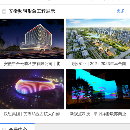
安徽照明形象工程展示
更多 ＋
安徽中合云腾科技有限公司 | 北
飞歌实业 | 2021-2023年阜合园
京安贞医院安徽医院亮化项目
区市政养修服务项目
汉思集团 | 芜湖鸠兹古镇大白鲸
新观点科技 | 阜阳祥源欧苏商业
剧场泛光
广场夜景亮化
会员中心