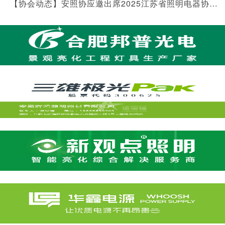
【协会动态】安照协应邀出席2025江苏省照明电器协会年会