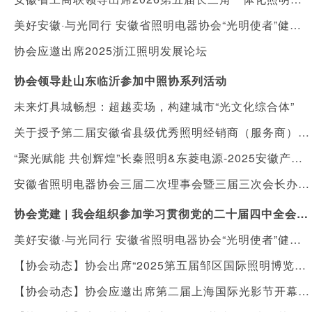
美好安徽·与光同行 安徽省照明电器协会“光明使者”健康照明进社区公益活动
协会应邀出席2025浙江照明发展论坛
协会领导赴山东临沂参加中照协系列活动
未来灯具城畅想：超越卖场，构建城市“光文化综合体”
关于授予第二届安徽省县级优秀照明经销商（服务商）“健康照明守护人”称号暨落实表彰及扶持措施的通知
“聚光赋能 共创辉煌”长秦照明&东菱电源-2025安徽产品发布会在合肥举行
安徽省照明电器协会三届二次理事会暨三届三次会长办公会顺利召开
协会党建 | 我会组织参加学习贯彻党的二十届四中全会精神宣讲报告会
美好安徽·与光同行 安徽省照明电器协会“光明使者”健康照明进校园，向利辛县城北镇陈营村小学捐赠价值十万元护眼灯具
【协会动态】协会出席“2025第五届邹区国际照明博览会”开幕式
【协会动态】协会应邀出席第二届上海国际光影节开幕式及光影艺术国际研讨会