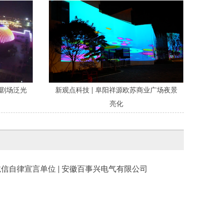
鲸剧场泛光
新观点科技 | 阜阳祥源欧苏商业广场夜景
亮化
诚信自律宣言单位 | 安徽百事兴电气有限公司