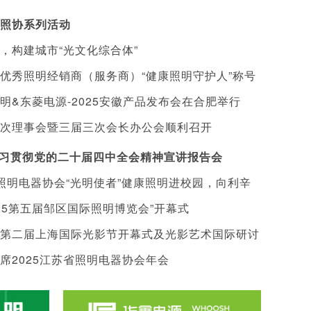
照协系列活动
，构建城市“光文化综合体”
2024安徽照明展览会在合肥举办
2024第三届长
优秀照明经销商（服务商）“健康照明守护人”称号
照明&东菱电源-2025安徽产品发布会在合肥举行
知
次理事会暨三届三次会长办公会顺利召开
加学习贯彻党的二十届四中全会精神宣讲报告会
省照明电器协会“光明使者”健康照明进校园，向利辛
25第五届邹区国际照明博览会”开幕式
值十万元护眼灯具
第二届上海国际光影节开幕式及光影艺术国际研讨
 灯具，我的幸福事业
王彬| 安徽商业照明百科全书
陈佳特 | 不折腾 不计较 
席2025江苏省照明电器协会年会