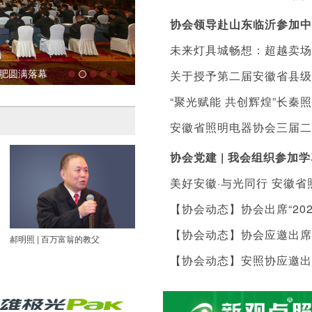
协会领导赴山东临沂参加中
未来灯具城畅想：超越卖场
合肥圆满落幕
第一届安徽照明产业大会暨数字灯网—
关于授予第二届安徽省县级
“聚光赋能 共创辉煌”长秦
暨落实表彰及扶持措施的通
安徽省照明电器协会三届二
协会党建 | 我会组织参
美好安徽·与光同行 安徽
【协会动态】协会出席“20
县城北镇陈营村小学捐赠价
【协会动态】协会应邀出席
郝明照 | 百万富翁的教父
李厚宏：扎根金寨 服务全球
许平生 |
【协会动态】安照协应邀出
会