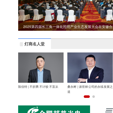
2025第四届长三角一体化照明产业生态发展大会在安徽
灯商名人堂
陈佳特 | 不折腾 不计较 不盲从
桑永树 | 谈世林公司的永续发展之
道