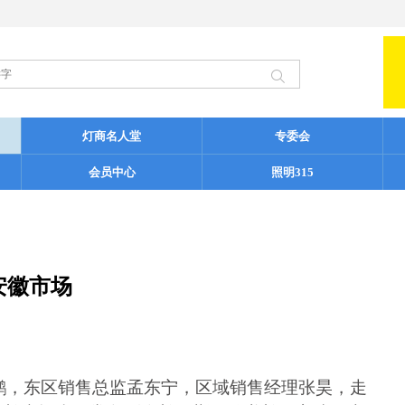
灯商名人堂
专委会
会员中心
照明315
安徽市场
鹏
，
东区销售总监
孟东宁，区域销售经理张昊，走