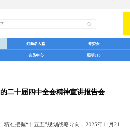
灯商名人堂
专委会
会员中心
照明315
彻党的二十届四中全会精神宣讲报告会
，精准把握
“
十五五
”
规划战略导向，
2025
年
11
月
21