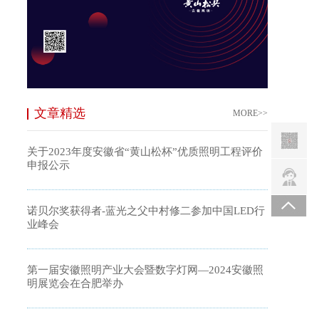
文章精选
MORE>>
关于2023年度安徽省“黄山松杯”优质照明工程评价
申报公示
诺贝尔奖获得者-蓝光之父中村修二参加中国LED行
业峰会
第一届安徽照明产业大会暨数字灯网—2024安徽照
明展览会在合肥举办