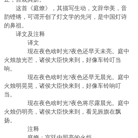
这首《庭燎》，其描写生动，文辞华美，音
韵铿锵，可谓开创了灯文学的先河，是中国灯诗
的鼻祖。
译文及注释
译文
现在夜色啥时光
?
夜色还早天未亮。庭中
火烛放光芒，诸侯大臣快来到，好像车铃叮当
响。
现在夜色啥时光
?
夜色还早无晨光。庭中
火烛明晃晃，诸侯大臣快来到，好像车铃响叮
当。
现在夜色啥时光
?
夜色将尽露晨光。庭中
火烛仍明亮，诸侯大臣快来到，看见旌旗在飘
扬。
注释
庭燎：宫廷中照亮的火炬。