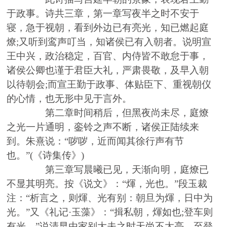
于政事。诗共三章，第一章写夜半之时不安于
寝，急于视朝，看到外边已有亮光，知已燃起庭
燎
;
又听到鸾声叮当，知诸侯已有入朝者。说明宣
王中兴，政治稳定，百官、内侍皆不敢怠于事，
诸侯公卿也谨于君臣大礼，严肃畏敬，及早入朝
以待朝会
;
而宣王勤于政事、体贴臣下、重视朝仪
的心情，也无形中见于言外。
第二章时间稍后，但黑夜尚未尽，庭燎
之光一片通明，銮铃之声不断，诸侯正陆续来
到。朱熹说：
“哕哕，近而闻其徐行声有节
也。”
(
《诗集传》
)
第三章写晨曦已见，天渐向明，庭燎已
不显其明亮。按《说文》：
“煇，光也。”段玉裁
注：“析言之，则煇、光有别：朝旦为煇，日中为
光。”又《礼记·玉藻》：“揖私朝，煇如也
;
登车则
有光。”说清早由家别大夫之时天尚不太亮，至登