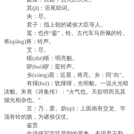
其
(j
ī
)
：语尾助词。
央：尽。
君子：指上朝的诸侯大臣等人。
鸾：也作
“銮”，铃。古代车马所佩的铃。
将
(qi
ā
ng)
将：铃声。
艾：尽。
晣
(zhé)
晣：明亮貌。
哕
(huì)
哕：鸾铃声。
乡
(xiàng)
晨：近晨，将亮。乡：同
"
向
"
。
有煇
(hu
ī
)
：犹煇煇，光明貌。一说火光暗
淡貌。朱熹《诗集传》：“火气也。天欲明而见其
烟光相杂也。”
言：乃，爱。旂
(qí)
：上面画有交龙、竿
顶有铃的旗，为诸侯仪仗。
鉴赏
此诗描写宫廷早朝的景象，表现君王勤