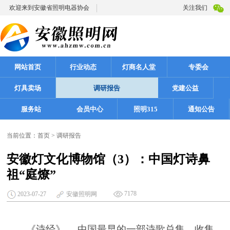
欢迎来到安徽省照明电器协会
关注我们
网站首页
行业动态
灯商名人堂
专委会
灯具卖场
调研报告
党建公益
服务站
会员中心
照明315
通知公告
当前位置：
首页
>
调研报告
安徽灯文化博物馆（3）：中国灯诗鼻
祖“庭燎”
7178
2023-07-27
安徽照明网
《诗经》
，
中国
最早的一部
诗歌
总集，收集