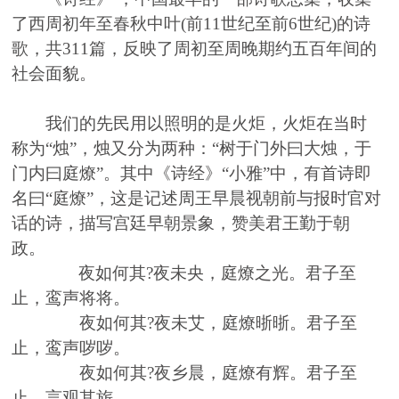
了
西周
初年至
春秋
中叶
(
前
11
世纪至前
6
世纪
)
的诗
歌，共
311
篇，反映了周初至周晚期约五百年间的
社会面貌。
我们的先民用以照明的是火炬，火炬在当时
称为
“烛”，烛又分为两种：“树于门外曰大烛，于
门内曰庭燎”。其中
《诗经》“小雅”中，有首诗即
名曰“庭燎”
，
这是记述周王早晨视朝前与报时官对
话的诗，描写宫廷早朝景象，赞美君王勤于朝
政
。
夜如何其
?
夜未央，庭燎之光。君子至
止，鸾声将将。
夜如何其
?
夜未艾，庭燎晣晣。君子至
止，鸾声哕哕。
夜如何其
?
夜乡晨，庭燎有辉。君子至
止，言观其旂
。