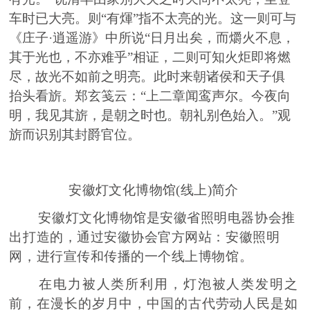
车时已大亮。则“有煇”指不太亮的光。这一则可与
《庄子·逍遥游》中所说“日月出矣，而爝火不息，
其于光也，不亦难乎”相证，二则可知火炬即将燃
尽，故光不如前之明亮。此时来朝诸侯和天子俱
抬头看旂。郑玄笺云：“上二章闻鸾声尔。今夜向
明，我见其旂，是朝之时也。朝礼别色始入。”观
旂而识别其封爵官位。
安徽灯文化博物馆
(线上)简介
安徽灯文化博物馆是安徽省照明电器协会推
出打造的，通过安徽协会官方网站：安徽照明
网，进行宣传和传播的一个线上博物馆。
在电力被人类所利用，灯泡被人类发明之
前，在漫长的岁月中，中国的古代劳动人民是如