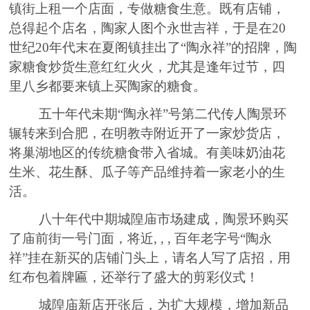
镇街上租一个店面，专做糖食生意。既有店铺，
总得起个店名，陶家人图个永世吉
祥
，于是在
20
世纪20年代末在夏阁镇挂出了“陶永祥”的招牌，陶
家糖食炒货生意红红火火，尤其是逢年过节，四
里八乡都要来镇上买陶家的糖食。
五十年代未期
“陶永祥”号第二代传人陶
景
环
辗转来到合肥，在明教寺附近开了一家炒货店，
将巢湖地区的传统糖食带入省城。有美味奶油花
生米
、
花生酥
、
瓜子等
产品
维持着一家老小的生
活。
八十年代中期城隍庙市场建成，陶
景
环购
买
了庙前街一号门面，将近, , , 百年老字号
“陶永
祥”挂在新
买
的店铺门头上，请名人写了店招
，
用
红布包着牌匾，还举行了盛大的剪彩仪式！
城隍庙新店开张后，
为扩大规模，增加新品