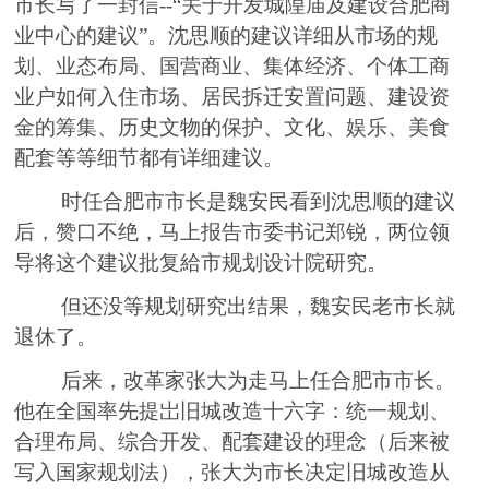
市长写了一封信
--
“关于开发城隍庙及建设合肥商
业中心的建议”。沈思顺的建议详细从市场的规
划、业态布局、国营商业、集体经济、个体工商
业户如何入住市场、居民拆迁安置问题、建设资
金的筹集、历史文物的保护、文化、娱乐、美食
配套等等细节都有详细建议。
时任合肥市市长是魏安民看到沈思顺的建议
后，赞口不绝，马上报告市委书记郑锐，
两
位领
导将这个建议批复給市规划设计院研究。
但
还没等规划研究出结果，魏安民老市长就
退休了。
后来，
改革家张大为走马上任合肥市市长。
他在全国率先提岀旧城改造十六字：统一规划、
合理布局、综合开发、配套建设的理念（后来被
写入国家规划法），张大为市长决定旧城改造从