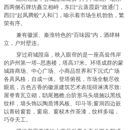
西两侧石牌坊矗立相峙，东曰
“云蒸霞蔚”政通门，
西曰“起凤腾蛟”人和门，喻示着市场生机勃勃，繁
荣有序。
兼有徽派、秦淮特色的
“百味园”内，酒肆林
立，户对壁连。
穿过府城隍庙，映入眼帘的是一座高耸伟岸
的庐州第一塔
--思惠楼，塔高37米。环塔成群的蒙
城路商场、中心广场、小商品世界和下沉式广场
各具风格，自成
一
体。登塔俯视，市场全貌尽收
眼底，古色古香的徽派建筑艺术表现得淋漓尽致
:
屋脊青瓦立砌，鸱尾翘檐;台阶形马头墙施以黑线
纹样，墙头饰以陶质博风板、印斗等;窗洞四边嵌
以青砖窗套，窗扇
、
窗棂木作茶漆，纹样多端，
巧夺天工。