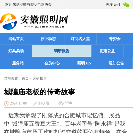
欢迎来到安徽省照明电器协会
关注我们
网站首页
行业动态
灯商名人堂
专委会
灯具卖场
调研报告
党建公益
服务站
会员中心
照明315
通知公告
当前位置：
首页
>
调研报告
城隍庙老板的传奇故事
5390
2024-11-08
郝明照
近期我参观了刚落成的合肥城市记忆馆。展品
中
“城隍庙五香豆大王”、百年老字号“陶永祥”是我
在城隍庙市场工作时打过交道的两位有特色、在合