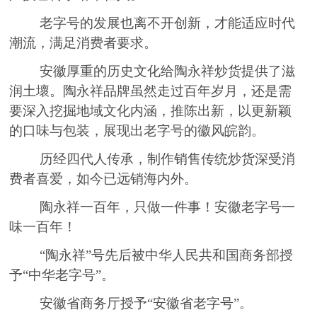
老字号的发展也离不
开
创新，才能适应时代
潮流，满足消费者要求。
安徽厚重的历史文化给陶永祥炒货提供了滋
润
土壞。陶永祥品牌虽然走过百年岁月，还是
需
要深入挖掘地域文化内涵，推陈出新，以更新颖
的口味与包装，展现出老字号的徽风皖韵。
历经四代人传承，制作销售传统炒货深受消
费者喜爱，如今
已
远销海内外。
陶永祥一百年，只做一件事！安徽老字号一
味一百年！
“陶永祥”号先后被
中华人民共和国
商务部授
予
“中华老字号”
。
安徽
省商务厅授予
“安徽省老字号”
。