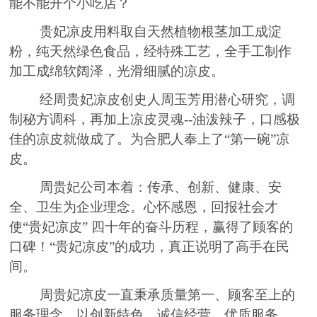
能不能开个小吃店
？
贵妃凉皮用料取自天然植物根茎加工成淀
粉，纯天然绿色食品，经特殊工艺，全手工制作
加工成绵软阔泽，光滑细腻的凉皮。
经周贵妃凉皮创史人周玉芳用潜心研究
，
调
制
秘
方调科，再加上凉皮灵魂
--
油泼辣子
，
口感极
佳的凉皮就做成了。为合肥人奉上了
“第一碗”凉
皮。
周贵妃公司本着：传承
、
创新
、
健康
、
安
全
、
卫生为企业理念。心怀感恩
，
回报社会才
使
“贵妃凉皮”
四十年
的
奋斗历程，赢
得了
顾客的
口
碑
！
“贵妃凉皮”
的
成功，
真正
说明
了
高手在民
间。
周贵妃凉皮一直秉承质量第一
、
顾客至上的
服务理念，以创新特色
、
诚信经营
、
优质服务
、