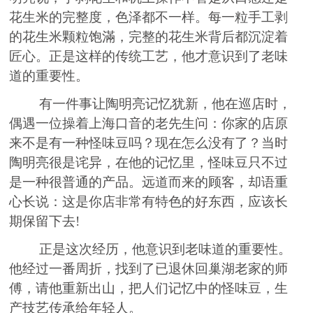
花生米的完整度，色泽都不一样。每一粒
手工剥
的花生米颗粒
饱滿，完整的花生米背后都沉淀着
匠心。正是这样
的
传
统
工艺，他才意识到了老味
道的重要性。
有一件事让陶明亮记忆犹新，他在巡店时，
偶遇一位操着上海口音的老先生问：你
家的
店原
来不是有一种怪味豆
吗？
现在怎么没有了？当时
陶明亮很是诧异，在他的记忆里，怪味豆只不过
是一种很普通的产品。远道而来的顾客，却语重
心长说：这是你店非常有特色的好东
西
，应该长
期保留下去
!
正是这次经历，他意识到老味道的重要性。
他经过一番周折，找到了已退休回巢湖老家的师
傅，请他重新出山，把人们记忆中的怪味豆，生
产技艺传承给年轻人
。