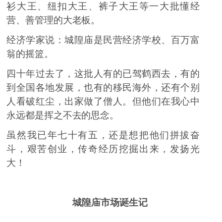
衫大王
、
纽扣大王
、
裤子大王
等一大批懂经
营
、
善管理的大老板。
经济学家说：城隍庙是民营经济学校
、
百万富
翁的摇篮。
四十年过去了，这批人有的已驾鹤西去，有的
到全国各地发展，
也
有的移民海外，还有个别
人看破红尘，出家做了僧人。但他们在我心中
永远都是挥之不去的思念。
虽然我
已
年七十有五，还是想把他们拼拔奋
斗，艰苦创业，传奇经历挖掘出来，发扬光
大！
城隍庙
市场
诞生记