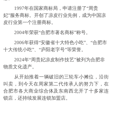
1997
年在国家商标局，申请注册了
“周贵
妃”服务商标。
开创了凉皮行业先例，成为中国凉
皮行业第一个注册商标。
2004年荣获“合肥市著名商标”
称号
。
2006年
获得
“安徽省十大特色小吃”
、
“合肥市
十大传统小吃”
、
“庐阳老字号”等荣誉。
2024年“周贵妃凉皮制作技艺”被列为合肥非
物质文化遗产。
从开始推着一辆破旧的三轮车小摊位，沿街
叫卖，到今天在
周家第二代传承人的努力下，
在
合肥市各大商业综合体及东南西北开了十多家连
锁店
，
还
持续
发展连锁加盟店。