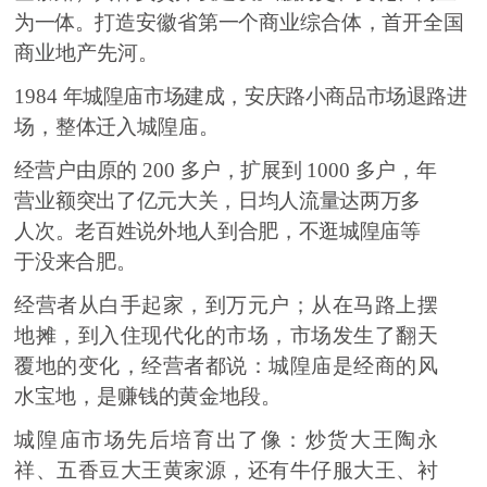
为一体。
打造安徽省第一个商业综合体，首开全国
商业地产先河。
1984
年城隍庙市场建成，安庆路小商品市场退路进
场，
整体迁入城隍庙。
经营户由原的
200
多户，扩展到
1000
多户
，
年
营业额
突出了亿元大关，日均人流量达
两
万多
人次。老百姓说
外地人
到合肥，不逛城隍庙等
于没来合肥。
经营者从白手起家，到万元户
；
从在马路上摆
地摊，到入住现代化的市场
，
市场发生了翻天
覆地的变化，
经营
者都
说：城隍庙是经商的风
水宝地，是赚钱的黄金地段。
城隍庙
市场先后
培
育
出了像：炒货大王陶永
祥
、
五香豆大王黄家源，还有牛仔服大王
、
衬