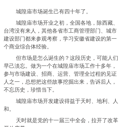
城隍庙市场
诞生
己有四十年了。
城隍庙
市场开业之初，全国各地，除西藏
、
台湾没有来人，其他各省
市
工商管理部门
、城市
建设部门
都来参观考察
，
学习安徽省建设的第一
个商业综合体经验。
但市场是怎么诞生的
？
这段历史，可能人们
早己淡忘。做为一个在城隍庙市场工作十多年，
参与市场建设
、
招商
、
运营
、
管理全过程的见证
人之一
，总
想把这
些
故事挖掘出来，告诉后人，
不忘历史，珍惜当下。
城隍庙市场开发
建设
得益于天时
、
地利
、
人
和。
天时就是党的十一届三中全会，拉开了改革