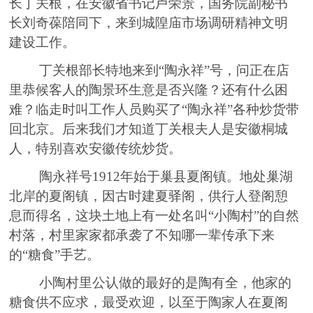
长丁关根，在安徽省书记卢荣景，国务院副秘书
长刘奇葆陪同下，来到城隍庙市场调研精神文明
建设工作。
丁关根部长特地来到
“陶永祥”号，问
正在店
里恭候客人的
陶
景
环生意是否兴隆
？
还有什么困
难？
临
走时叫工作人员购
买
了
“陶永祥”各种炒货带
回北京。后来我们才知道丁关根夫人是安徽桐城
人，特别喜欢安徽
传统
炒货。
陶永祥号
1912年
始于
巢县夏阁镇。地处巢湖
北岸的夏阁镇，因古时建夏驿阁，供行人登阁憩
息而得名，这块土地上有一处名叫
“小陶村”的自然
村落，村里家家都承袭了不知哪一辈传承下来
的“糖食”手艺。
小陶村里公认做的最好的是陶有全，他家的
糖食供不应求，最受欢迎，以至于陶家人在夏阁