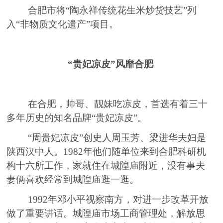
合肥市
将
“陶永祥传统花生米炒货技艺”列
入
“非物质文化遗产”
项目
。
“
贵妃凉皮
”风靡合肥
在合肥，帅哥
、
靓妹吃凉皮，首选有着三十
多年历史的知名品牌
“贵妃凉皮”。
“
周贵妃凉皮
”
创史人周玉芳
、
梁进华夫妇是
陕西汉中人。
1982年他们随单位来到合肥科研
机
构
十六所工作，家就住在城隍庙附近
，没有事夫
妻俩喜欢经常到城隍庙逛一逛
。
1992年邓小平视察南方，对进一步改革开放
做了重要讲话。城隍庙市场工商管理处，解放思