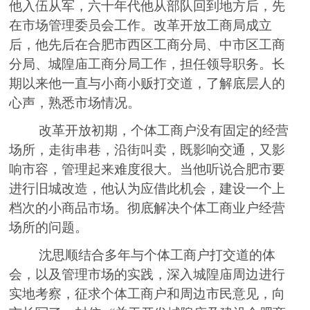
他入伍从军，六十年代他从部队回到地方后
，
先
在市场管理委员会工作
。
改革开放工商局成立
后，他先后在合肥市西区
工商分局、
中市区
工商
分局、
城隍庙工商
分
局工作
，
担任领导职务
。
长
期以来
他
一直与小商小贩打交道，了解底层人的
心声
，熟悉市场情况。
改革开放初期，个体工商户没有固定的经营
场所，走街串巷，沿街叫卖，既影响交通，又影
响市容，管理起来难度很大。当他听说合肥市要
进行旧城改造，他认为应借此机会，建设一个上
档次的小商品市场。彻底解决个体工商业户经营
场所的问题。
沈思顺
结合多年与个体工商户
打
交道的体
会，
以及
管理市场的实践，深入城隍庙周边进行
实地考察，征求个体工商户和周边市民意见，向