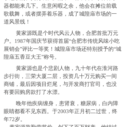
器都能来几下。生意闲暇之余，他会在摊位前载
歌载舞，或者摆弄着乐器，成了城隍庙市场的一
道风景线！
黄家源既是个时代风云人物，合肥首批万元
户。
1987年国庆节获得首届
“
合肥市传统风味小吃
展销会
”
评比一等奖！城隍庙市场
还特别
授
予
的
“城
隍庙五香豆大王”称
号
。
黄家源也
是个悲剧人物，九十年代在淮
河路
步行街，三荣大厦二层，投资几十万元购买一间
商铺，最后因项目烂尾，与开发商打官司，也没
有要回购房款打了水
漂
。
晚年他疾病缠身，
患
肾衰
，
糖尿病，白内障
眼睛都看不见东西。于
2003年正月初二过世，终
年72岁。