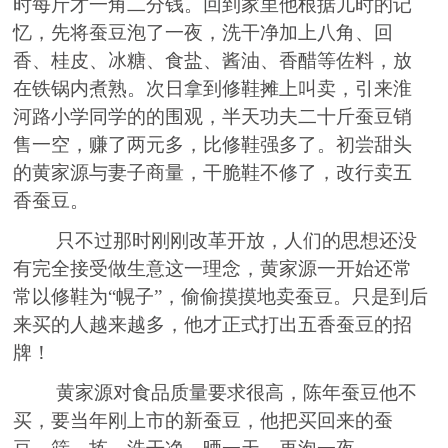
时每斤才一角二分钱。回到家里他根据儿时的记
忆，先将蚕豆泡了一夜，洗干净加上八角
、
回
香
、
桂皮
、
冰糖
、
食盐
、
酱油
、
香醋等佐料，放
在铁锅内煮熟。次日拿到修鞋摊上叫卖，引来淮
河路小学同学的的围观，半天功夫二十斤蚕豆销
售一空，赚了
两
元多，比修鞋强多了。初
尝
甜头
的黄家源与妻子商量，
干脆
鞋不修了，改行卖五
香蚕豆。
只不过那时刚刚改革开放，人们的思想还没
有完全接受做生意这一理念，黄家源一开始还常
常以修鞋为
“
幌
子
”
，
偷偷摸摸地卖蚕豆。只是到后
来买的人越来越多，他才正式打出五香蚕豆的招
牌！
黄家源对食品质量要求很高，
陈
年蚕豆他不
买，要当年刚上市的新蚕豆，他把买回来的蚕