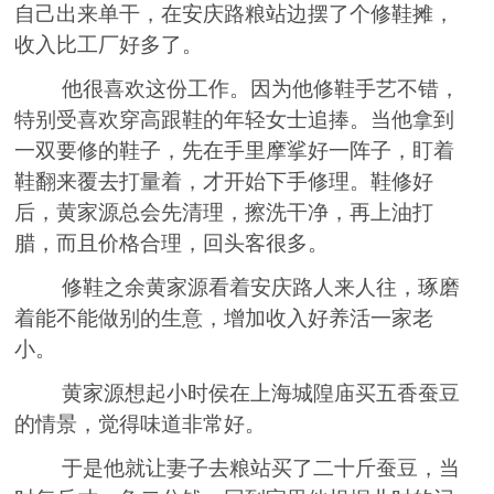
自己出来单干，在安庆路粮站边摆了个修鞋摊，
收入比工厂好多了
。
他很喜欢这份工作。因为他修鞋手艺不错，
特别受喜欢穿高跟鞋的年轻女士追捧。当他拿到
一双要修的鞋子，先在手里摩挲好一阵子，盯着
鞋翻来覆去打量着，才开始下手修理。鞋修好
后，黄家源总会先清理，擦洗干净，再上油打
腊，而且价格合理，回头客很多。
修鞋之余黄家源看着安庆路人来人往，琢磨
着能不能做别的生意，增加收入好养活一家老
小。
黄家源想起小时
侯
在上海城隍庙买五香蚕豆
的情景，觉得味道非常好。
于是他就让妻子去粮站买了二十斤蚕豆，当