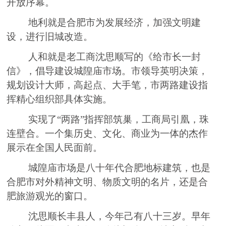
开放序幕
。
地利就是合肥市为发展经济，加强文明建
设，进行旧城改造
。
人和就是老工商沈思顺
写的
《
给市长一封
信
》
，倡导建设城隍庙市场
。
市领导英明决策，
规划设计大师，高起点
、
大手笔，市两路建设指
挥
精心组织
部具体实施。
实现了
“
两路
”
指挥部筑巢，工商局引凰，珠
连壁合。一个集历史
、
文化
、
商业为一体的
杰作
展示在全国人民面前。
城隍庙市场是八十年代合肥地标建筑，
也
是
合肥市对外精神文明
、
物质文明的名片
，还是合
肥旅游观光的
窗口
。
沈思顺
长丰
县
人，
今年己有八十三岁。早年