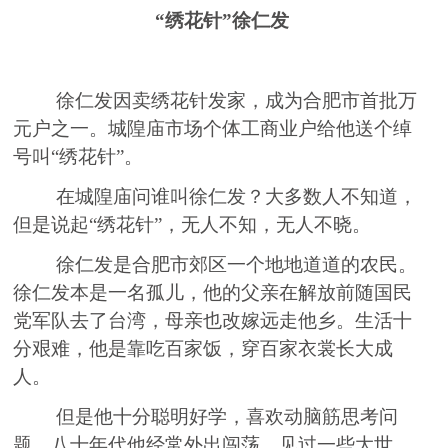
“
绣
花针
”徐仁发
徐仁发因卖
绣
花针发家，成为合肥市首批万
元
户
之一。城隍庙市场个体工商
业
户给
他
送个绰
号叫
“
绣
花针
”。
在城隍庙问谁叫徐仁发？大多数人不知
道
，
但是说起
“
绣
花针
”
，
无人不知，无人不
晓
。
徐仁发是合肥市郊区一个地地道道的农民。
徐仁发本是一名孤儿，他的父亲在解放前随国民
党军队去了台湾，母亲也改嫁远走他乡。生活十
分
艰
难，
他是靠
吃百家饭，穿
百家
衣裳长大成
人。
但是他十分聪明好学，喜欢动脑筋思考问
题。八十年代他经常外出闯
荡
，见过一些
大
世