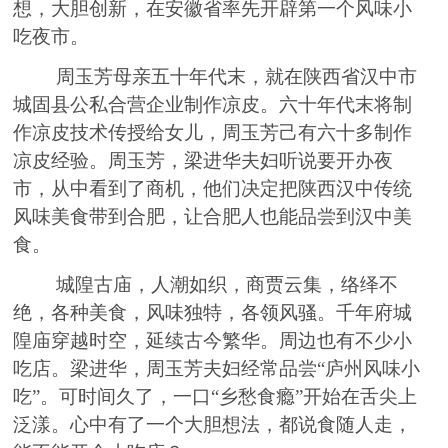
想，大胆创新，在安徽省
率先
开辟第一个风味小
吃夜市。
周玉芳母亲五十年代末，就在陕西省汉中市
城固县公私合营企业制作凉皮。六十年代末将制
作凉皮技术传授给女儿，周玉芳己有六十多制作
凉皮经验
。
周玉芳，梁进华夫妇
听说要开办夜
市，从中
看到了商机
，他们
决定把陕西汉中传统
风味美食带到合肥
，让合肥人也能品尝到汉中美
食。
城隍古庙，人潮如织，商贾云集，络绎不
绝，各种美食，风味独特，各领风骚。千年府城
隍庙穿越时空，延续古今繁华。周边也有不少小
吃店。梁进华，周玉芳夫妇经常品
尝
“庐州风味小
吃”。可时间久了，一口“乡愁食瘾”开始在舌尖上
泛漾。心中有了一个大胆想法，都说食随人走，