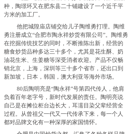
种，
陶
璟环
又在肥东县二十铺建设了一个近千平
方米的加工厂。
他把城隍庙店铺交给儿子陶维勇打理。陶维
勇注册成立
“合肥市陶永祥炒货有限公司”
。
陶维勇
在挖掘传统技艺的同时，不断推陈出新，经营的
糖食炒货品种多达三十多个，尤其是花生酥
、
奶
油花生米
、
生姜糖等深受消者欢迎。产品不仅畅
销北京，上海，深圳等三十多个省市，还出口到
新加坡，日本，韩国，澳大利亚等海外市场。
80后陶明亮是“陶永祥”号第四代传人，他肩
负着百年老字号，新时代发展的责任。陶明亮说
自己
是
在摊位柜台
边
长大，耳濡目染父辈经营
全
过程。从曾祖父一代又一代传承下来，每一个人
都对品牌文化有一种深厚的
家国
情
怀
。