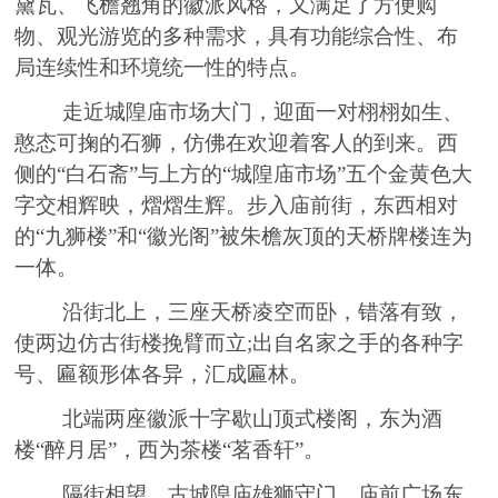
黛瓦、飞檐翘角的徽派风格，又满足了方便购
物、观光游览的多种需求，具有功能综合性、布
局连续性和环境统一性的特点。
走近城隍庙市场大门，迎面一对栩栩如生、
憨态可掬的石狮
，
仿佛在欢迎着客人的到来。西
侧的
“白石斋”与上方的“城隍庙市场”五个金黄色大
字交相辉映，熠熠生辉。步入庙前街，东西
相对
的
“九狮楼”和“徽光阁”被朱檐灰顶的天桥牌楼连为
一体。
沿街北上，三座天桥凌空而卧，错落有致，
使两边仿古街楼挽臂而立
;出自名家之手的各种字
号、匾额形体各异，汇成匾林。
北端两座徽派十字歇山顶式楼阁，东为酒
楼
“醉月居”，西为茶楼“茗香轩”。
隔街相望，古城隍庙雄狮守门，庙前广场东