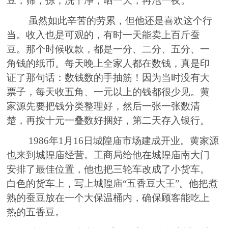
豆，筛，
拣
，洗干净，晒一
天，再
泡一夜。
虽然如此辛苦的劳累，但他还是喜欢这个行
当
。收入也是可观的，有时一天能卖上百斤蚕
豆。那个时候收款，都是一分
、
二分
、
五分
、
一
角钱的纸币。每天晚上全家人都在数钱，
真是
印
证了那句话
：
数钱数的手抽筋！因为当时没有大
票子，每天收
五角、
一元以上的钱都很少见。黄
家源先
要
把钱分类整理好，
然后一张一张数清
楚，
再按十元一叠数好
捆
好，第二
天
存入银行。
1986年1月16日城隍庙市场建成开业。黄家源
也来到城隍庙经营。工商局给他在城隍庙南大门
安排了最佳位置，他也把三轮车改成了小货车
。
白色的货车上，写
上
城隍庙
“五香豆
大王
”
。他把
煮
熟的蚕豆放在一个大保温桶内
，确保顾客能吃上
热的五香豆。