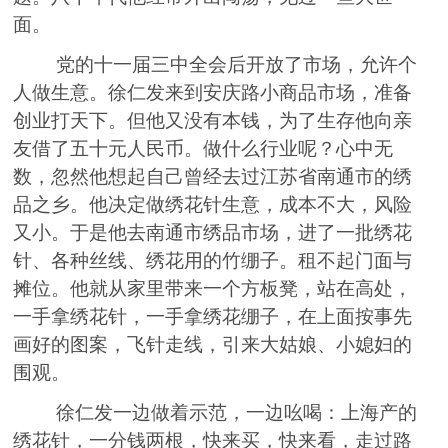
面。
党的十一届三中全会后开放了市场，允许个
人做生意
。
徐仁发来到安庆路小商品市场，准备
创业打天下
。
但他又没有本钱，为了生存他向亲
友借了五十元人民币。做什么行业
呢？
心
中
无
数，忽然他想起自己曾经去过江苏省南通市的
绣
品之乡。他决
定
做
绣
花针生意，成本不大，风险
又小
。
于是他去南通市
绣
品市场，进了一批
绣
花
针
、
各种丝线
、绣
花用的竹绷子。租不起门面与
摊位。他就从家里带来一个方
板凳
，站在高处，
一手拿
绣
花针，一手拿
绣
花绷子，在上面按事先
画
好
的图案，飞针走线，引来大姑娘
、
小媳妇的
围观
。
徐仁发一边做着示范，一边吆喝
：
上海产的
绣
花针，一分钱
两
根，快来买，快来看，走过路