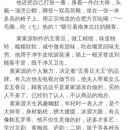
他
还
把自己打扮一番，身
着一件
白大褂，头
戴一顶济公帽，脚登
一
双高筒靴，坐在一张
一
米
多高的椅子上。用正宗地道的合肥方言吆喝：
“一
毛嘞，吃（七）热的！”吸引着南来北往的顾客。
黄家源制作的五香豆，做工精细，味道独
特，糯糯软软，
咸
中微有甜味，吃在嘴里回味无
穷。他用干净牛皮纸袋装满，插上一根牙签送到
顾客手里，既干净又卫生。
黄家源的个人魅力，决定着
“五香豆大王”的品
牌。有几次他去电视台做节目，他夫人带着女儿
卖五香豆，顾客说这不是黄家源亲自做的，买的
人不多了。已经到了认人
，
不认商品
的
地步。
黄家源天生风趣幽默，年轻时一表人才，是个
大帅哥
，
身材魁梧，膀大腰圆，浓眉大眼，有点
像帕瓦罗蒂
。
他
不但生意做的好，还多才多艺
；
学过京剧
、
黄梅戏
、
庐剧
；
二胡，笛子等各种乐