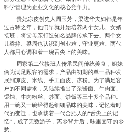
科学管理为企业文化的核心竞争力。
贵妃凉皮创史人周玉芳，梁进华夫妇都
是
年
过
古稀之年，他们早就开始培养
两
个女儿
、
女婿
接班，将父母亲打造知名品牌传承下去。
两
个女
儿梁婷
、
梁周
也
认
识到
创业难，守业更难。
两代
人
都
用心调和
着
一碗舌尖上的美味。
周家
第
二代
接班
人传承民间传统美食，姐妹
俩
为满足顾客的需求，
产品由初期的单一品种发
展到凉皮、米线、手工面皮、凉粉。为了满足客
户的不同需求，又陆续推出了杂酱面、牛肉面、
馄饨
、牛肉粉丝、炒面、炒饭等三十多个品种。
用一碗又一碗经
得
起细细品味的美味，记忆着时
代的变迁，也承载着一代合肥人的
“舌尖上的记
忆”，成了无数游子，离乡背井后
，
味里固守的乡
愁。