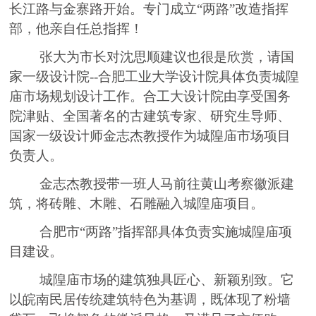
长江路与金寨路开始。专门成立
“两路”改造指挥
部，他亲自任总指挥！
张大为市长对沈思顺建议也很是欣赏，请国
家一级设计院
--
合肥工业大学设计院具体负责城隍
庙市场规划设计工作。
合
工大设计院由享受国务
院津贴、全国著名的古建筑专家、研究生导师、
国家一级设计师金志杰教授作为城隍庙市场项目
负责人。
金志杰教授带一班人马前往黄山考察徽派建
筑，将
砖
雕、木雕、石雕融入城隍庙项目。
合肥市
“两路”指挥部具体负责实施城隍庙项
目建设。
城隍庙市场的建筑独具匠心、新颖别致。它
以皖南民居传统建筑特色为基调，既体现了粉墙