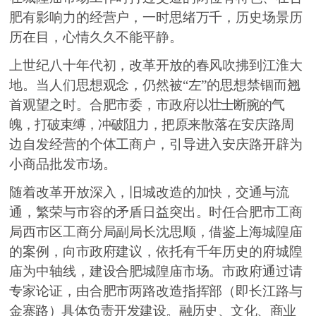
肥有影响力的经营户，一时思绪万千，历史场景历
历在目，心情久久不能平静。
上世纪八十年代初，改革开放的春风吹
拂
到江淮大
地。当人们思想观念，仍然被
“左”的思想禁锢而翘
首观望之时。合肥市委，市政府
以壮士断腕的气
魄，打破束缚，冲破阻力
，
把原来散落在安庆路周
边自发经营的个体工商户，引导进入安庆路开辟为
小商品批发市场。
随着改革开放深入，旧城改造的加快
，
交通与流
通，繁荣与
市容
的矛盾日益突出。时任合肥市工商
局
西
市
区
工商分局副局长沈思顺，借鉴上海城隍庙
的案例，向市政府建议，依托有千年历
史
的府城隍
庙为中轴线，建设合肥城隍庙市场。市政府通过请
专家论证，由合肥市两路改造指挥部（即长江路
与
金寨路）具体负责开发建设。融历史
、
文化
、
商业