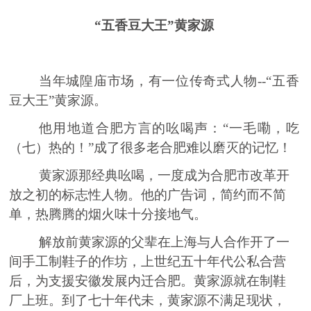
“五香豆大王
”
黄家源
当年城隍庙市场，有一位传奇式人物
--
“五香
豆大王”黄家源。
他用地道合肥方言的吆喝声：
“一毛嘞，吃
（七）热的！”成了很多老合肥难以磨灭的记忆！
黄家源那经典吆喝，一度成为合肥市改革开
放之初的标志性人物。他的广告词
，
简约而不简
单，热
腾腾
的烟火味十分接地气。
解放前黄家源的父辈在上海与人合作开了一
间
手工制鞋子的作坊，上世纪五
十
年代公私合营
后，为支援
安徽
发展内
迁
合肥。黄家源就在制鞋
厂
上班。到了七十年代未，黄家源不满足现状，