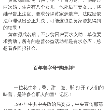
黄家源靠勤劳节俭，创下了百万财产。他结过
两
次婚，生育有八个女儿。他死后前妻女儿，将
继母告上法庭。要求分隔黄家源遗产。法院经依
法审理做出公正判决，可能这也是黄家源想得到
的结果！
黄家源成名后，不少贫困户要求支助，单位要
求赞助，所有的慈善公益活动都是有求必应，总
想着多回报社会。
百年老字号
“陶永祥”
一粒花生米，香
、
甜
、
脆
、
酥
‘
打开了人们的
味蕾
，是许多合肥人的童年
记
忆！
1997年中共中央政治局委员，中央宣传部部