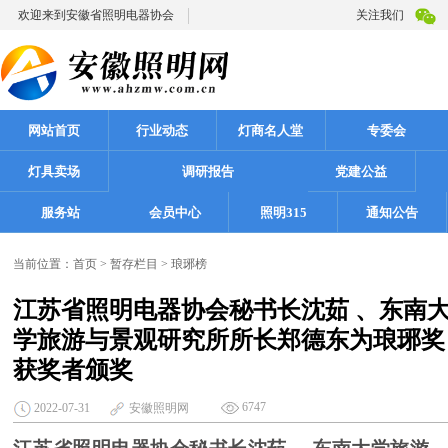
欢迎来到安徽省照明电器协会
关注我们
网站首页
行业动态
灯商名人堂
专委会
灯具卖场
调研报告
党建公益
服务站
会员中心
照明315
通知公告
当前位置：
首页
>
暂存栏目
>
琅琊榜
江苏省照明电器协会秘书长沈茹 、东南
学旅游与景观研究所所长郑德东为琅琊奖
获奖者颁奖
6747
2022-07-31
安徽照明网