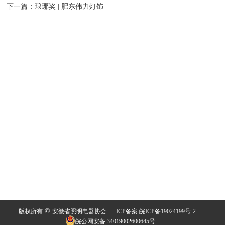
下一篇：
琅琊奖 | 肥东伟力灯饰
©
版权所有
安徽省照明电器协会
ICP备案 皖ICP备19024199号-2
皖公网安备 34019002600645号