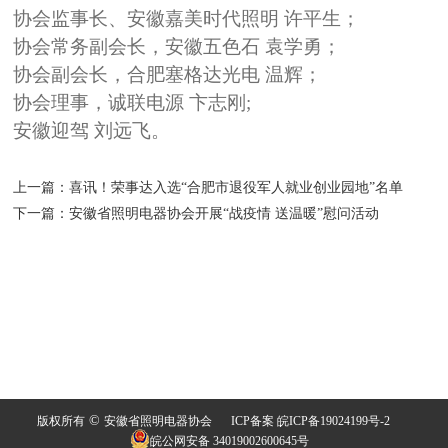
协会监事长、安徽嘉美时代照明 许平生；
协会常务副会长，安徽五色石 袁学勇；
协会副会长，合肥塞格达光电 温辉；
协会理事，诚联电源 卞志刚;
安徽迎驾 刘远飞。
上一篇：
喜讯！荣事达入选“合肥市退役军人就业创业园地”名单
下一篇：
安徽省照明电器协会开展“战疫情 送温暖”慰问活动
©
版权所有
安徽省照明电器协会
ICP备案 皖ICP备19024199号-2
皖公网安备 34019002600645号