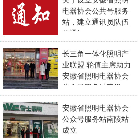
电器协会公共号服务
站，建立通讯员队伍
的通知
2022-07-30
6502
长三角一体化照明产
全文
业联盟 轮值主席助力
安徽省照明电器协会
公众号服务站建设
2022-07-31
5282
安徽省照明电器协会
全文
公众号服务站南陵站
成立