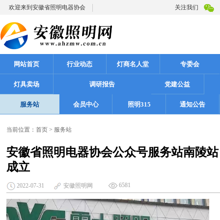
欢迎来到安徽省照明电器协会
关注我们
网站首页
行业动态
灯商名人堂
专委会
灯具卖场
调研报告
党建公益
服务站
会员中心
照明315
通知公告
当前位置：
首页
>
服务站
安徽省照明电器协会公众号服务站南陵站
成立
6581
2022-07-31
安徽照明网