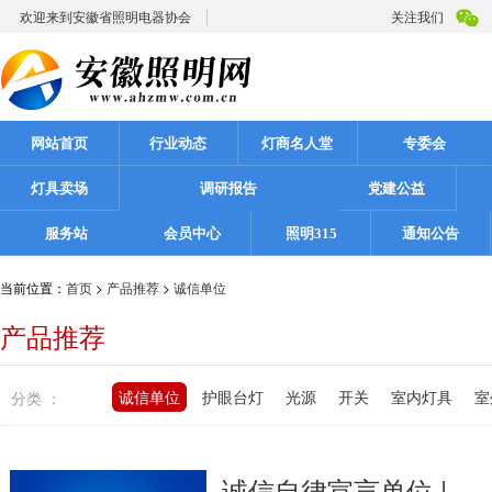
欢迎来到安徽省照明电器协会
关注我们
网站首页
行业动态
灯商名人堂
专委会
灯具卖场
调研报告
党建公益
服务站
会员中心
照明315
通知公告
当前位置：
首页
>
产品推荐
>
诚信单位
产品推荐
诚信单位
护眼台灯
光源
开关
室内灯具
室
分类 ：
诚信自律宣言单位 |