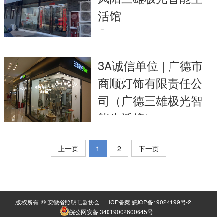
活馆
2023-04-11
3683
全文
3A诚信单位 | 广德市
商顺灯饰有限责任公
司（广德三雄极光智
能生活馆）
2023-04-11
5263
上一页
1
2
下一页
全文
©
版权所有
安徽省照明电器协会
ICP备案 皖ICP备19024199号-2
皖公网安备 34019002600645号