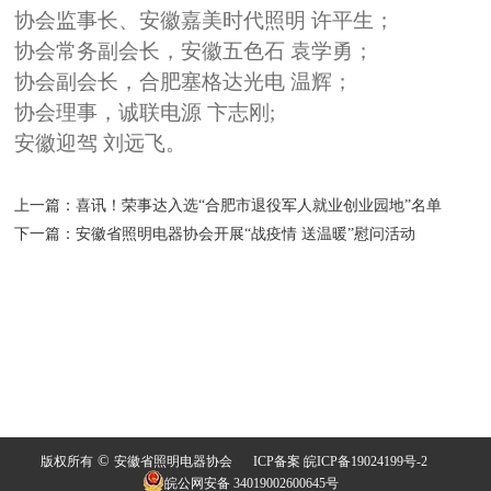
协会监事长、安徽嘉美时代照明 许平生；
协会常务副会长，安徽五色石 袁学勇；
协会副会长，合肥塞格达光电 温辉；
协会理事，诚联电源 卞志刚;
安徽迎驾 刘远飞。
上一篇：
喜讯！荣事达入选“合肥市退役军人就业创业园地”名单
下一篇：
安徽省照明电器协会开展“战疫情 送温暖”慰问活动
©
版权所有
安徽省照明电器协会
ICP备案 皖ICP备19024199号-2
皖公网安备 34019002600645号