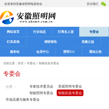
欢迎来到安徽省照明电器协会
关注我们
网站首页
行业动态
灯商名人堂
专委会
灯具卖场
调研报告
党建公益
服务站
会员中心
照明315
通知公告
当前位置：
首页
>
专委会
>
智能应急专委会
专委会
专家技术委员会
景观照明专委会
分类 ：
智能照明专委会
智能应急专委会
市场流通与服务专委会