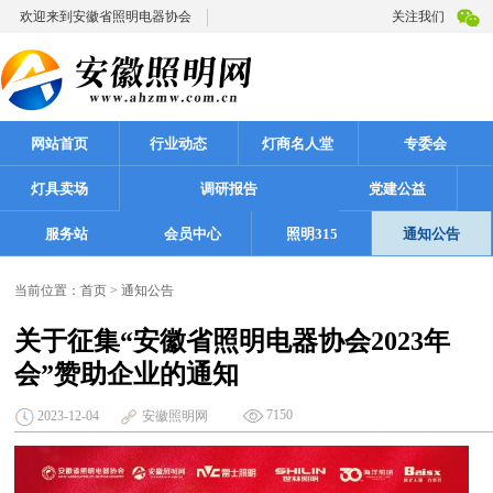
欢迎来到安徽省照明电器协会
关注我们
网站首页
行业动态
灯商名人堂
专委会
灯具卖场
调研报告
党建公益
服务站
会员中心
照明315
通知公告
当前位置：
首页
>
通知公告
关于征集“安徽省照明电器协会2023年
会”赞助企业的通知
7150
2023-12-04
安徽照明网