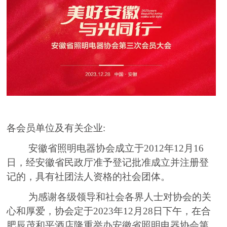
各会员单位及有关企业
:
安徽省照明电器协会成立于
2012
年
12
月
16
日，经安徽省民政厅准予登记批准成立并注册登
记的，具有社团法人资格的社会团体。
为
感谢各级领导和社会各界人士对协会的关
心和厚爱，协会定于
202
3
年
12
月
28
日下午，
在
合
肥辰茂和平酒店隆
重举办安徽省照明电器协会第