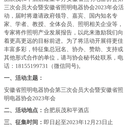
三次会员大会暨安徽省照明电器协会
2023
年会活
动，
届时将邀请政府领导、嘉宾、国内知名专
家、学者、教授、全体会员、照明相关企业等，
专家将作照明产业发展报告，
以此
来激励我们
向
着更高更远的目标前进
。
为了将活动开展得更佳
丰富多彩，特征集总冠名、
协办、赞助、支持或
其他形式合作的单位，请与
协会
秘书处
联系，
电
话
：
18155199731
（
微信同号
)
。
一、
活动
主题
：
安徽省照明电器协会第三次会员大会暨安徽省照
明电器协会
2023
年会
二、
活动地点：
合肥辰茂和平酒店
三、
征集时间：
即日起至
20
23
年
12
月
23
日止