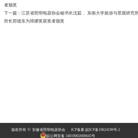
者颁奖
下一篇：
江苏省照明电器协会秘书长沈茹 、东南大学旅游与景观研究
所长郑德东为琅琊奖获奖者颁奖
©
版权所有
安徽省照明电器协会
ICP备案 皖ICP备19024199号-2
皖公网安备 34019002600645号