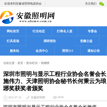
欢迎来到安徽省照明电器协会
关注我们
网站首页
行业动态
灯商名人堂
专委会
灯具卖场
调研报告
党建公益
服务站
会员中心
照明315
通知公告
当前位置：
首页
>
暂存栏目
>
琅琊榜
深圳市照明与显示工程行业协会名誉会长
施伟力、天津照明协会秘书长何秉云为琅
琊奖获奖者颁奖
6618
2022-07-31
安徽照明网