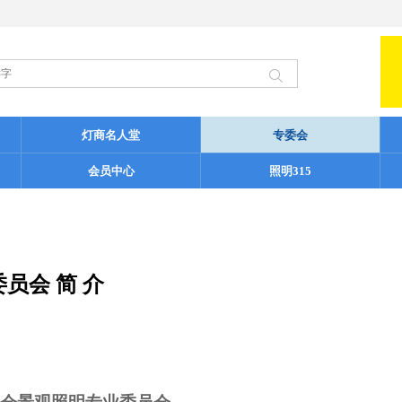
灯商名人堂
专委会
会员中心
照明315
员会 简 介